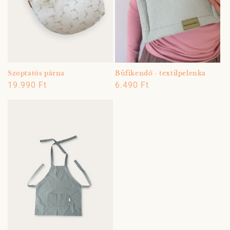
Szoptatós párna
Büfikendő - textilpelenka
Normál
19.990 Ft
Normál
6.490 Ft
ár
ár