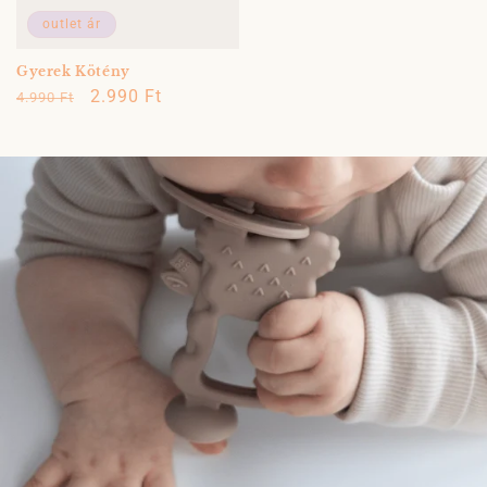
outlet ár
Gyerek Kötény
Normál
Akciós
2.990 Ft
4.990 Ft
ár
ár