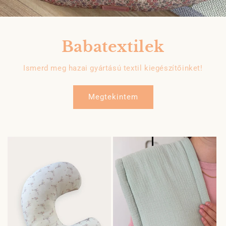
Babatextilek
Ismerd meg hazai gyártású textil kiegészítőinket!
Megtekintem