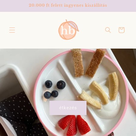
Ugrás a
20.000 ft felett ingyenes kiszállítás
tartalomhoz
Kosár
étkezés