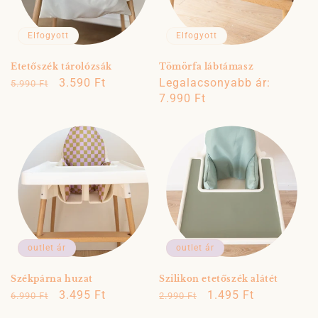
Elfogyott
Elfogyott
Etetőszék tárolózsák
Tömörfa lábtámasz
Normál
Akciós
3.590 Ft
Normál
Legalacsonyabb ár:
5.990 Ft
ár
ár
ár
7.990 Ft
outlet ár
outlet ár
Székpárna huzat
Szilikon etetőszék alátét
Normál
Akciós
3.495 Ft
Normál
Akciós
1.495 Ft
6.990 Ft
2.990 Ft
ár
ár
ár
ár