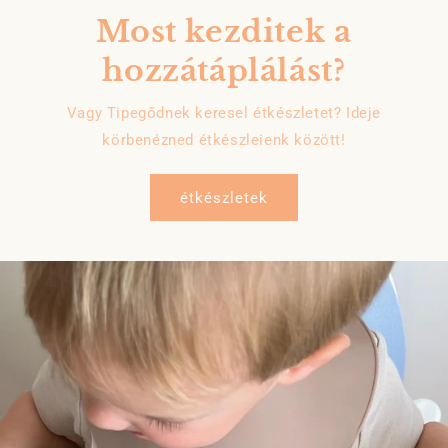
Most kezditek a
hozzátáplálást?
Vagy Tipegődnek keresel étkészletet? Ideje
körbenézned étkészleienk között!
étkészletek