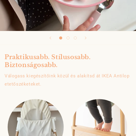
Praktikusabb. Stílusosabb.
Biztonságosabb.
Válogass kiegészítőink közül és alakítsd át IKEA Antilop
etetőszéketeket.