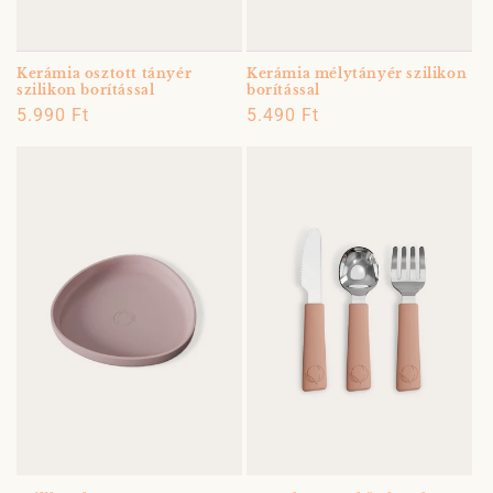
Kerámia osztott tányér
Kerámia mélytányér szilikon
szilikon borítással
borítással
Normál
5.990 Ft
Normál
5.490 Ft
ár
ár