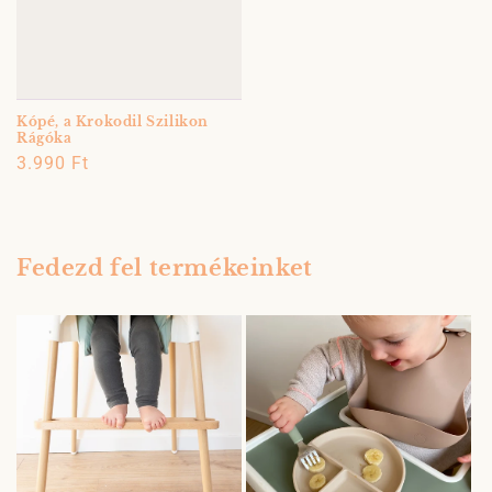
Kópé, a Krokodil Szilikon
Rágóka
Normál
3.990 Ft
ár
Fedezd fel termékeinket