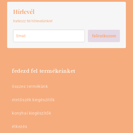
Hírlevél
Iratkozz fel hírlevelünkre!
feliratkozom
fedezd fel termékeinket
összes termékünk
etetőszék kiegészítők
konyhai kiegészítők
étkezés