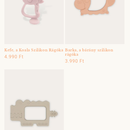
Kefe, a Koala Szilikon Rágóka
Barka, a bárány szilikon
rágóka
Normál
4.990 Ft
Normál
3.990 Ft
ár
ár