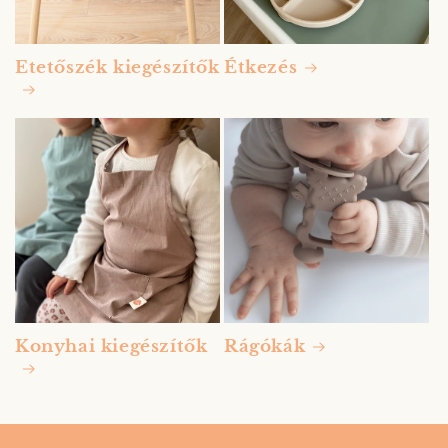
Etetőszék kiegészítők
Étkezés
Konyhai kiegészítők
Rágókák